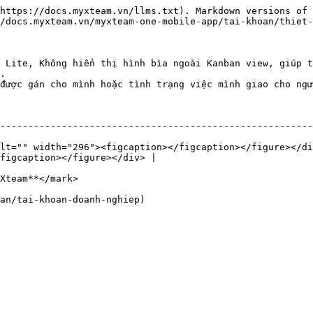
https://docs.myxteam.vn/llms.txt). Markdown versions of 
/docs.myxteam.vn/myxteam-one-mobile-app/tai-khoan/thiet-
 Lite, Không hiển thị hình bìa ngoài Kanban view, giúp t
.

được gán cho mình hoặc tình trạng việc mình giao cho ngư
           |                                                                                             
--------------------------------------------------------
lt="" width="296"><figcaption></figcaption></figure></di
figcaption></figure></div> |

Xteam**</mark>
