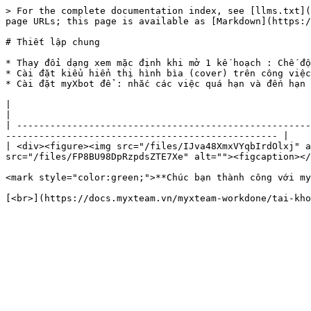
> For the complete documentation index, see [llms.txt](
page URLs; this page is available as [Markdown](https:/
# Thiết lập chung

* Thay đổi dạng xem mặc định khi mở 1 kế hoạch : Chế độ
* Cài đặt kiểu hiển thị hình bìa (cover) trên công việc
* Cài đặt myXbot để : nhắc các việc quá hạn và đến hạn 
|                                                                                                      
|

| -----------------------------------------------------
------------------------------------------------- |

| <div><figure><img src="/files/IJva48XmxVYqbIrdOlxj" a
src="/files/FP8BU98DpRzpdsZTE7Xe" alt=""><figcaption></
<mark style="color:green;">**Chúc bạn thành công với my