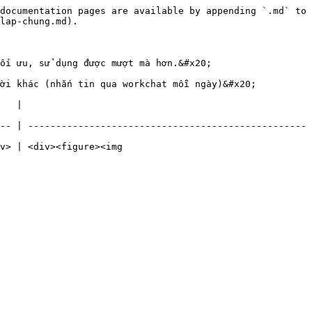
documentation pages are available by appending `.md` to 
lap-chung.md).

ối ưu, sử dụng được mượt mà hơn.&#x20;

ời khác (nhắn tin qua workchat mỗi ngày)&#x20;

        
-- | --------------------------------------------------
v> | <div><figure><img 