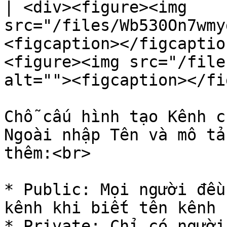
| <div><figure><img 
src="/files/Wb530On7wmy
<figcaption></figcaptio
<figure><img src="/file
alt=""><figcaption></fi
Chỗ cấu hình tạo Kênh c
Ngoài nhập Tên và mô tả
thêm:<br>

* Public: Mọi người đều
kênh khi biết tên kênh

* Private: Chỉ có người