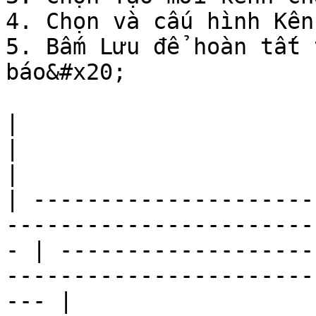
4. Chọn và cấu hình Kên
5. Bấm Lưu để hoàn tất 
báo&#x20;

|                                                                                                     
|                                                                                                     
|

| ---------------------
-----------------------
- | -------------------
-----------------------
--- |
