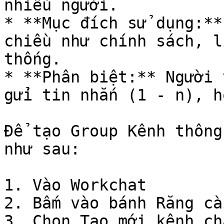
nhiều người.

* **Mục đích sử dụng:**
chiều như chính sách, l
thống.

* **Phân biệt:** Người 
gửi tin nhắn (1 - n), h
Để tạo Group Kênh thông
như sau:

1. Vào Workchat

2. Bấm vào bánh Răng cà
3. Chọn Tạo mới kênh cha