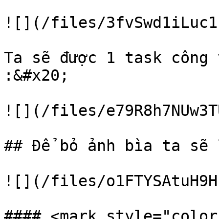
![](/files/3fvSwd1iLuc1
Ta sẽ được 1 task công 
:&#x20;

![](/files/e79R8h7NUw3T
## Để bỏ ảnh bìa ta sẽ 
![](/files/o1FTYSAtuH9H
#### <mark style="color