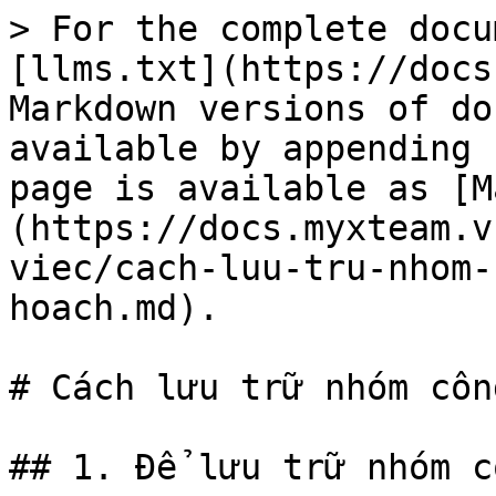
> For the complete docu
[llms.txt](https://docs
Markdown versions of do
available by appending 
page is available as [M
(https://docs.myxteam.v
viec/cach-luu-tru-nhom-
hoach.md).

# Cách lưu trữ nhóm côn
## 1. Để lưu trữ nhóm c