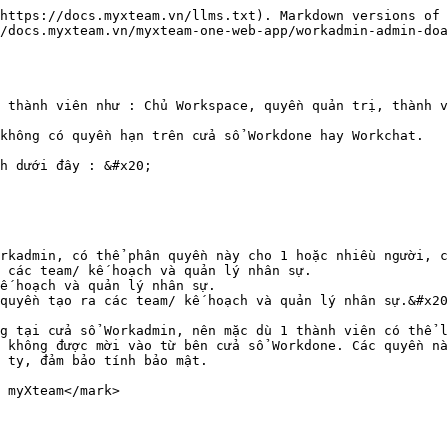
https://docs.myxteam.vn/llms.txt). Markdown versions of 
/docs.myxteam.vn/myxteam-one-web-app/workadmin-admin-do
 thành viên như : Chủ Workspace, quyền quản trị, thành v
không có quyền hạn trên cửa sổ Workdone hay Workchat.

h dưới đây : &#x20;

rkadmin, có thể phân quyền này cho 1 hoặc nhiều người, c
 các team/ kế hoạch và quản lý nhân sự.

ế hoạch và quản lý nhân sự.

quyền tạo ra các team/ kế hoạch và quản lý nhân sự.&#x20
g tại cửa sổ Workadmin, nên mặc dù 1 thành viên có thể l
 không được mời vào từ bên cửa sổ Workdone. Các quyền nà
 ty, đảm bảo tính bảo mật.
