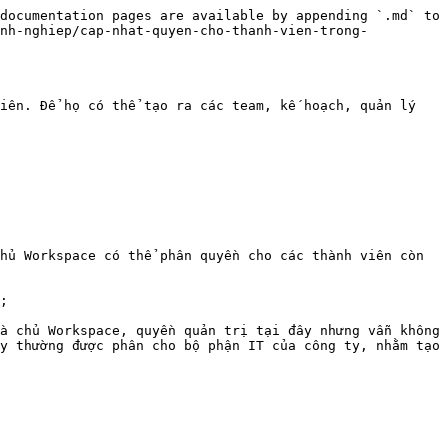
documentation pages are available by appending `.md` to 
anh-nghiep/cap-nhat-quyen-cho-thanh-vien-trong-
iên. Để họ có thể tạo ra các team, kế hoạch, quản lý 
hủ Workspace có thể phân quyền cho các thành viên còn 
;

à chủ Workspace, quyền quản trị tại đây nhưng vẫn không 
y thường được phân cho bộ phận IT của công ty, nhằm tạo 