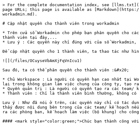
> For the complete documentation index, see [llms.txt](
page URLs; this page is available as [Markdown](https:/
workadmin.md).

# Cập nhật quyền cho thành viên trong workadmin

* Trên cửa sổ Workadmin cho phép bạn phân quyền cho các
thành viên tại đây,...

* Lưu ý : Các quyền này chỉ đúng với của sổ Workadmin, 
Để cập nhật quyền cho 1 thành viên, ta thao tác như hìn
![](/files/OCuyseVbAmXjFqVnIcu1)

Sau đó, ta có thể phân quyền cho thành viên :&#x20;

* Chủ Workspace : Là người có quyền hạn cao nhất tại Wo
lại trong không gian làm việc chung của công ty, tạo ra
* Quyền quản trị : Là người có quyền tạo ra các team/ k
* Thành viên : Chỉ là thành viên bình thường, không có 
Lưu ý : Như đã nói ở trên, các quyền này chỉ có tác dụn
thấy được nội dung bên trong của các team/ kế hoạch nếu
ra các phòng ban, kế hoạch làm việc (bộ khung) cho công