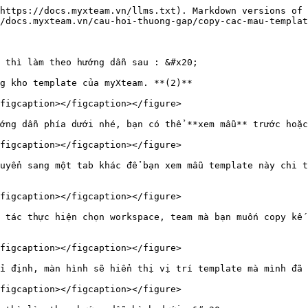
https://docs.myxteam.vn/llms.txt). Markdown versions of 
/docs.myxteam.vn/cau-hoi-thuong-gap/copy-cac-mau-templat
 thì làm theo hướng dẫn sau : &#x20;

g kho template của myXteam. **(2)**

figcaption></figcaption></figure>

ớng dẫn phía dưới nhé, bạn có thể **xem mẫu** trước hoặc
figcaption></figcaption></figure>

uyển sang một tab khác để bạn xem mẫu template này chi t
figcaption></figcaption></figure>

 tác thực hiện chọn workspace, team mà bạn muốn copy kế 
figcaption></figcaption></figure>

ỉ định, màn hình sẽ hiển thị vị trí template mà mình đã 
figcaption></figcaption></figure>
