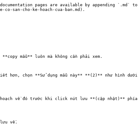
documentation pages are available by appending `.md` to 
e-co-san-cho-ke-hoach-cua-ban.md).

 **copy mẫu** luôn mà không cần phải xem.

iết hơn, chọn **Sử dụng mẫu này** **(2)** như hình dưới 
hoạch về đó trước khi click nút lưu **(cập nhật)** phía 
lưu về.
