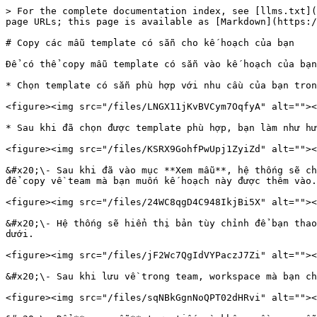
> For the complete documentation index, see [llms.txt](
page URLs; this page is available as [Markdown](https:/
# Copy các mẫu template có sẵn cho kế hoạch của bạn

Để có thể copy mẫu template có sẵn vào kế hoạch của bạn
* Chọn template có sẵn phù hợp với nhu cầu của bạn tron
<figure><img src="/files/LNGX11jKvBVCym7OqfyA" alt=""><
* Sau khi đã chọn được template phù hợp, bạn làm như hư
<figure><img src="/files/KSRX9GohfPwUpj1ZyiZd" alt=""><
&#x20;\- Sau khi đã vào mục **Xem mẫu**, hệ thống sẽ ch
để copy về team mà bạn muốn kế hoạch này được thêm vào.

<figure><img src="/files/24WC8qgD4C948IkjBi5X" alt=""><
&#x20;\- Hệ thống sẽ hiển thị bản tùy chỉnh để bạn thao
dưới.

<figure><img src="/files/jF2Wc7QgIdVYPaczJ7Zi" alt=""><
&#x20;\- Sau khi lưu về trong team, workspace mà bạn ch
<figure><img src="/files/sqNBkGgnNoQPT02dHRvi" alt=""><