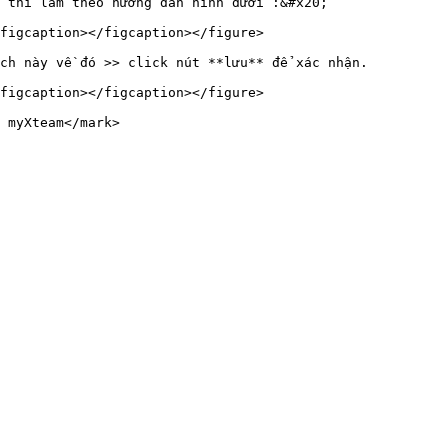
 thì làm theo hướng dẫn hình dưới :&#x20;

figcaption></figcaption></figure>

ch này về đó >> click nút **lưu** để xác nhận.

figcaption></figcaption></figure>
