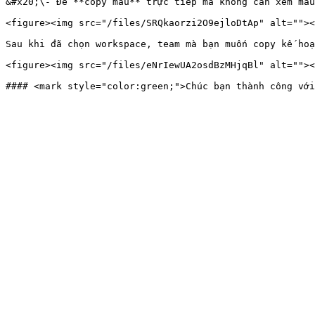
&#x20;\- Để **copy mẫu** trực tiếp mà không cần xem mẫu
<figure><img src="/files/SRQkaorzi2O9ejloDtAp" alt=""><
Sau khi đã chọn workspace, team mà bạn muốn copy kế hoạ
<figure><img src="/files/eNrIewUA2osdBzMHjqBl" alt=""><