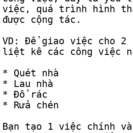
việc, quá trình hình th
được cộng tác.

VD: Để giao việc cho 2 
liệt kê các công việc n
* Quét nhà

* Lau nhà

* Đổ rác

* Rửa chén

Bạn tạo 1 việc chính và