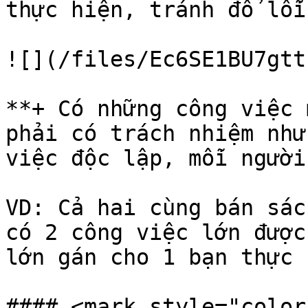
thực hiện, tránh đổ lỗi
![](/files/Ec6SE1BU7gtt
**+ Có những công việc 
phải có trách nhiệm như
việc độc lập, mỗi người
VD: Cả hai cùng bán sác
có 2 công việc lớn được
lớn gán cho 1 bạn thực 
#### <mark style="color