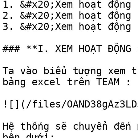
1. &#x20;Xem hoạt động 
2. &#x20;Xem hoạt động 
3. &#x20;Xem hoạt động 
### **I. XEM HOẠT ĐỘNG 
Ta vào biểu tượng xem t
bảng excel trên TEAM :

![](/files/OAND38gAz3LD
Hệ thống sẽ chuyển đến 
bên dưới:
