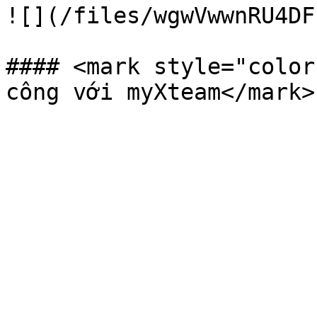
![](/files/wgwVwwnRU4DF
#### <mark style="color