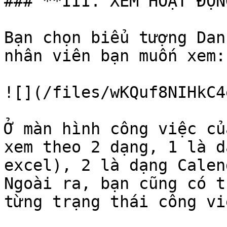
### **III. XEM HOẠT ĐỘN
Bạn chọn biểu tượng Dan
nhân viên bạn muốn xem:

![](/files/wKQuf8NIHkC4
Ở màn hình công việc củ
xem theo 2 dạng, 1 là d
excel), 2 là dạng Calen
Ngoài ra, bạn cũng có t
từng trạng thái công việ