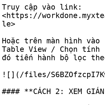
Truy cập vào link: 
<https://workdone.myxte
le>

Hoặc trên màn hình vào 
Table View / Chọn tính 
đó tiến hành bộ lọc the
![](/files/S6BZOfzcpI7K
#### **CÁCH 2: XEM GIÁN