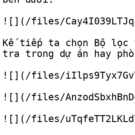
![](/files/Cay4I039LTJq
Kế tiếp ta chọn Bộ lọc 
tra trong dự án hay phò
![](/files/iIlps9Tyx7Gv
![](/files/AnzodSbxhBnD
![](/files/uTqfeTT2LKLd