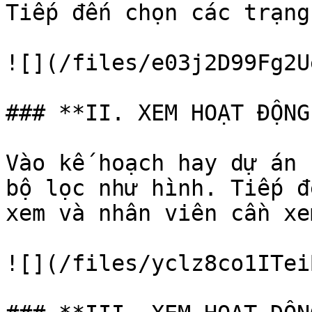
Tiếp đến chọn các trạng
![](/files/e03j2D99Fg2U
### **II. XEM HOẠT ĐỘNG
Vào kế hoạch hay dự án 
bộ lọc như hình. Tiếp đ
xem và nhân viên cần xem
![](/files/yclz8co1ITei